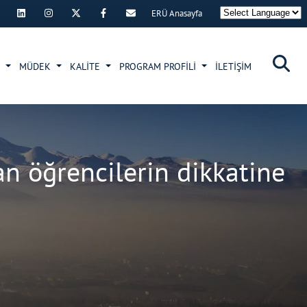
ERÜ Anasayfa
×
R
MÜDEK
KALİTE
PROGRAM PROFİLİ
İLETİŞİM
an öğrencilerin dikkatine