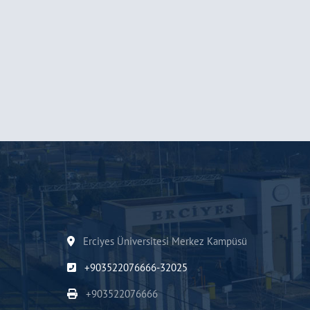
Erciyes Üniversitesi Merkez Kampüsü
+903522076666-32025
+903522076666