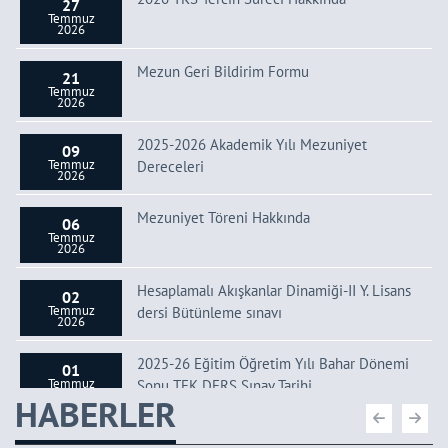
27
Temmuz
2026
Mezun Geri Bildirim Formu
21
Temmuz
2026
2025-2026 Akademik Yılı Mezuniyet
09
Temmuz
Dereceleri
2026
Mezuniyet Töreni Hakkında
06
Temmuz
2026
Hesaplamalı Akışkanlar Dinamiği-II Y. Lisans
02
Temmuz
dersi Bütünleme sınavı
2026
2025-26 Eğitim Öğretim Yılı Bahar Dönemi
01
Temmuz
Sonu TEK DERS Sınav Tarihi
2026
HABERLER
Bitirme Ödevi ve MTU Projeleri Hakkında
26