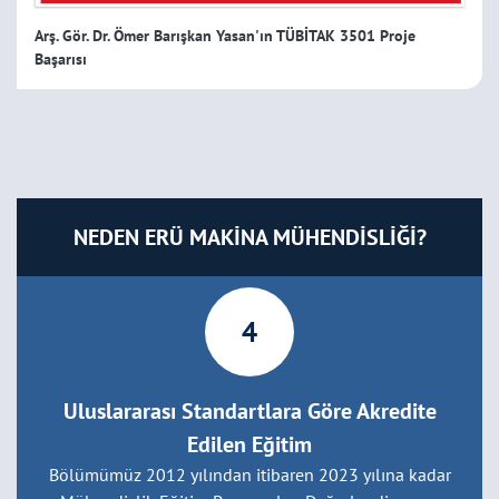
2026
Arş. Gör. Dr. Ömer Barışkan Yasan'ın TÜBİTAK 3501 Proje
Sayısal Yöntemler Dersi Ödevi (GÜNCEL)
Başarısı
22
Mayıs
2026
NEDEN ERÜ MAKİNA MÜHENDİSLİĞİ?
1
En İyi Laboratuvar ve Atölyeler
Yıllık 20 üzeri öğrenci organizasyonu , hayata geçirilen
projeler ve daha fazlası...