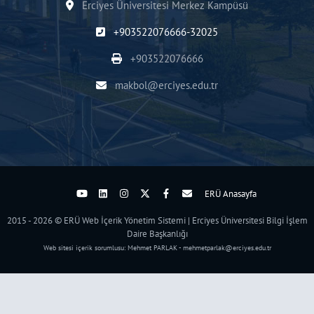
Erciyes Üniversitesi Merkez Kampüsü
+903522076666-32025
+903522076666
makbol@erciyes.edu.tr
ERÜ Anasayfa
2015 - 2026 © ERÜ Web İçerik Yönetim Sistemi | Erciyes Üniversitesi Bilgi İşlem
Daire Başkanlığı
Web sitesi içerik sorumlusu: Mehmet PARLAK - mehmetparlak@erciyes.edu.tr