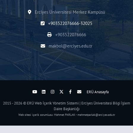
Erciyes Üniversitesi Merkez Kampüsü
+903522076666-32025
+903522076666
makbol@erciyes.edu.tr
ERÜ Anasayfa
2015 - 2026 © ERÜ Web İçerik Yönetim Sistemi | Erciyes Üniversitesi Bilgi İşlem
Daire Başkanlığı
Web sitesi içerik sorumlusu: Mehmet PARLAK - mehmetparlak@erciyes.edu.tr